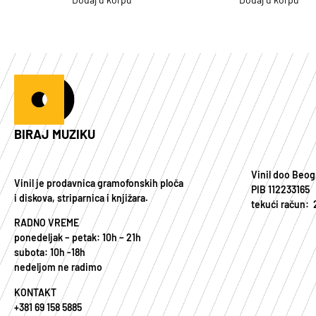
BIRAJ MUZIKU
Vinil doo Beog
Vinil je prodavnica gramofonskih ploča
PIB 112233165
i diskova, striparnica i knjižara.
tekući račun:
RADNO VREME
ponedeljak – petak: 10h – 21h
subota: 10h -18h
nedeljom ne radimo
KONTAKT
+381 69 158 5885