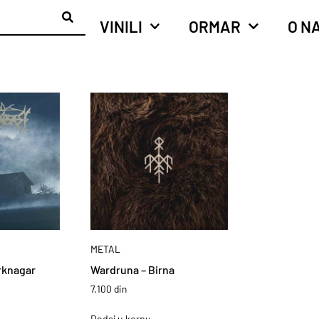
VINILI
ORMAR
O N
METAL
rknagar
Wardruna – Birna
7.100
din
Dodaj u korpu