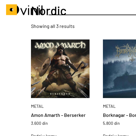
Nordic
Showing all 3 results
METAL
METAL
Amon Amarth – Berserker
Borknagar – Bo
3.600
din
5.800
din
Dodaj u korpu
Dodaj u korpu