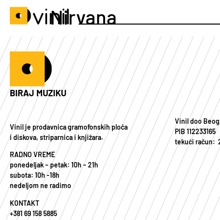
Nirvana
BIRAJ MUZIKU
Vinil doo Beog
Vinil je prodavnica gramofonskih ploča
PIB 112233165
i diskova, striparnica i knjižara.
tekući račun:
RADNO VREME
ponedeljak – petak: 10h – 21h
subota: 10h -18h
nedeljom ne radimo
KONTAKT
+381 69 158 5885