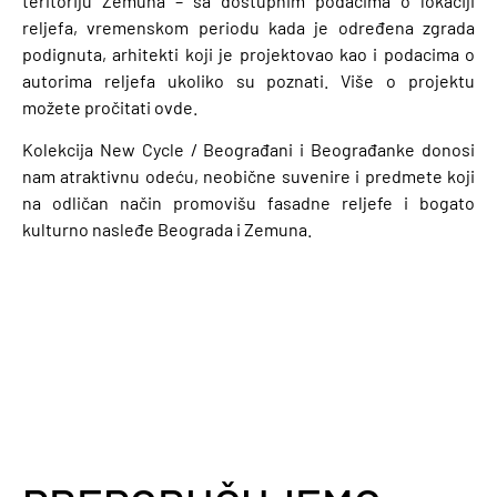
teritoriju Zemuna – sa dostupnim podacima o lokaciji
reljefa, vremenskom periodu kada je određena zgrada
podignuta, arhitekti koji je projektovao kao i podacima o
autorima reljefa ukoliko su poznati. Više o projektu
možete pročitati ovde.
Kolekcija New Cycle / Beograđani i Beograđanke donosi
nam atraktivnu odeću, neobične suvenire i predmete koji
na odličan način promovišu fasadne reljefe i bogato
kulturno nasleđe Beograda i Zemuna.