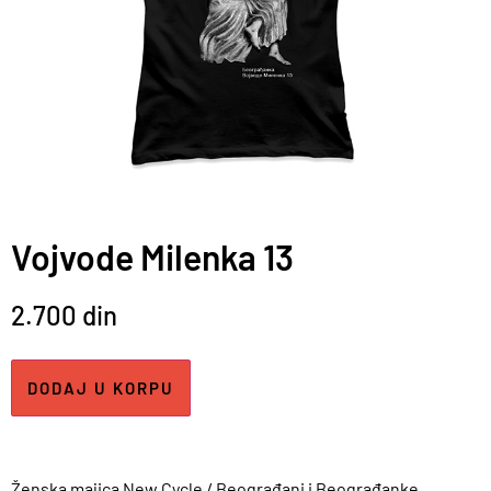
Vojvode Milenka 13
2.700
din
DODAJ U KORPU
Ženska majica New Cycle / Beograđani i Beograđanke