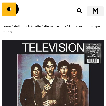
/
/
/
/ television – marquee
home
vinili
rock & indie
alternative rock
moon