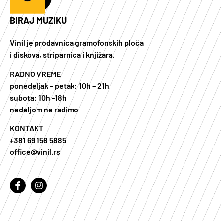
BIRAJ MUZIKU
Vinil je prodavnica gramofonskih ploča
i diskova, striparnica i knjižara.
RADNO VREME
ponedeljak – petak: 10h – 21h
subota: 10h -18h
nedeljom ne radimo
KONTAKT
+381 69 158 5885
office@vinil.rs