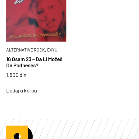
,
ALTERNATIVE ROCK
EXYU
16 Osam 23 – Da Li Možeš
Da Podneseš?
1.500
din
Dodaj u korpu