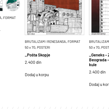
,
A
FORMAT
r
,
BRUTALIZAM I RENESANSA
FORMAT
BRUTALIZAM
,
,
50 x 70
POSTERI
50 x 70
POST
_Pošta Skopje
_Geneks – 
Beograda –
2.400
din
kule
2.400
din
Dodaj u korpu
Dodaj u ko