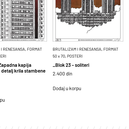
,
,
 I RENESANSA
FORMAT
BRUTALIZAM I RENESANSA
FORMAT
,
ERI
50 x 70
POSTERI
Zapadna kapija
_Blok 23 – soliteri
 detalj krila stambene
2.400
din
Dodaj u korpu
rpu