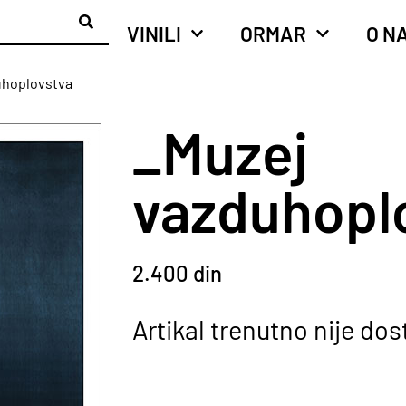
VINILI
ORMAR
O N
uhoplovstva
_Muzej
vazduhopl
2.400
din
Artikal trenutno nije do