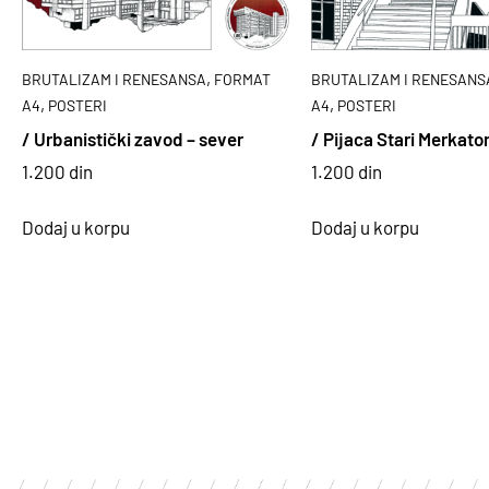
,
BRUTALIZAM I RENESANSA
FORMAT
BRUTALIZAM I RENESANS
,
,
A4
POSTERI
A4
POSTERI
/ Urbanistički zavod – sever
/ Pijaca Stari Merkato
1.200
din
1.200
din
Dodaj u korpu
Dodaj u korpu