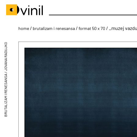
/
/
/ _muzej vazd
home
brutalizam i renesansa
format 50 x 70
BRUTALIZAM I RENESANSA / JOVANA RADUJKO