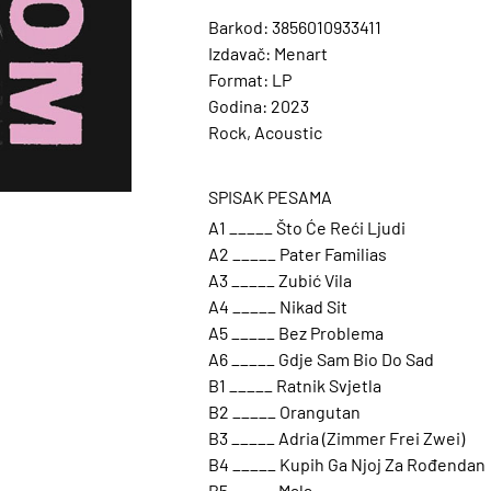
Barkod: 3856010933411
Izdavač: Menart
Format: LP
Godina: 2023
Rock, Acoustic
SPISAK PESAMA
A1 _____ Što Će Reći Ljudi
A2 _____ Pater Familias
A3 _____ Zubić Vila
A4 _____ Nikad Sit
A5 _____ Bez Problema
A6 _____ Gdje Sam Bio Do Sad
B1 _____ Ratnik Svjetla
B2 _____ Orangutan
B3 _____ Adria (Zimmer Frei Zwei)
B4 _____ Kupih Ga Njoj Za Rođendan
B5 _____ Mala