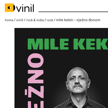
/
/
/
/ mile kekin – nježno đonom
home
vinili
rock & indie
rock