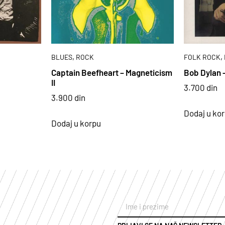
,
,
BLUES
ROCK
FOLK ROCK
Captain Beefheart – Magneticism
Bob Dylan 
II
3.700
din
3.900
din
Dodaj u ko
Dodaj u korpu