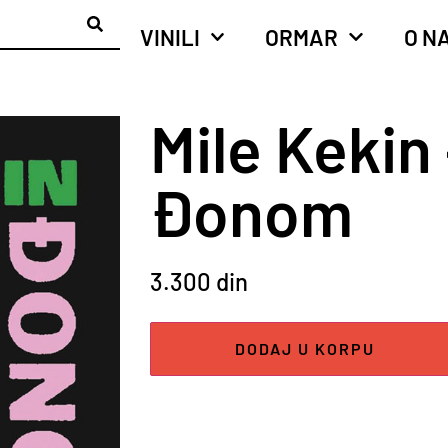
VINILI
ORMAR
O N
Mile Kekin
Đonom
3.300
din
DODAJ U KORPU