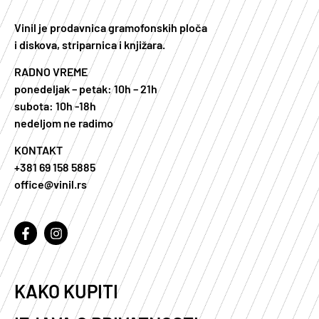
Vinil je prodavnica gramofonskih ploča
i diskova, striparnica i knjižara.
RADNO VREME
ponedeljak – petak: 10h – 21h
subota: 10h -18h
nedeljom ne radimo
KONTAKT
+381 69 158 5885
office@vinil.rs
KAKO KUPITI