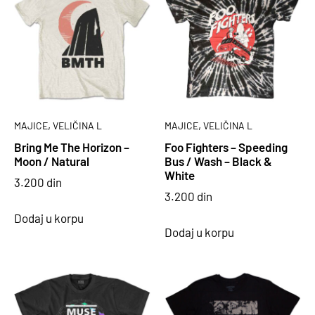
,
,
MAJICE
VELIČINA L
MAJICE
VELIČINA L
Bring Me The Horizon –
Foo Fighters – Speeding
Moon / Natural
Bus / Wash – Black &
White
3.200
din
3.200
din
Dodaj u korpu
Dodaj u korpu