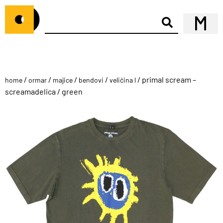
/
/
/
/
/ primal scream –
home
ormar
majice
bendovi
veličina l
screamadelica / green