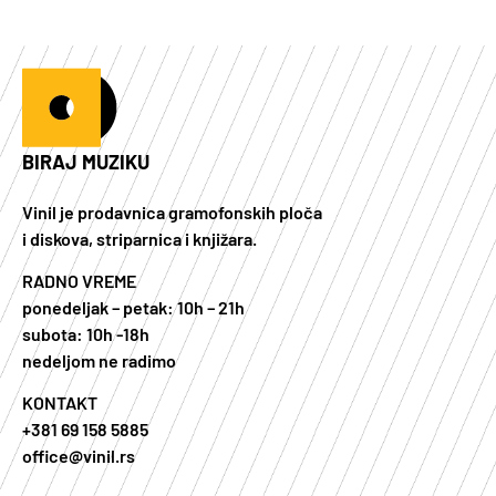
BIRAJ MUZIKU
Vinil je prodavnica gramofonskih ploča
i diskova, striparnica i knjižara.
RADNO VREME
ponedeljak – petak: 10h – 21h
subota: 10h -18h
nedeljom ne radimo
KONTAKT
+381 69 158 5885
office@vinil.rs