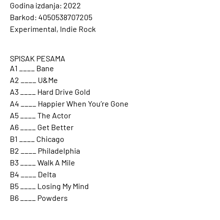
Godina izdanja: 2022
Barkod: 4050538707205
Experimental, Indie Rock
SPISAK PESAMA
A1 ____ Bane
A2 ____ U&Me
A3 ____ Hard Drive Gold
A4 ____ Happier When You’re Gone
A5 ____ The Actor
A6 ____ Get Better
B1 ____ Chicago
B2 ____ Philadelphia
B3 ____ Walk A Mile
B4 ____ Delta
B5 ____ Losing My Mind
B6 ____ Powders