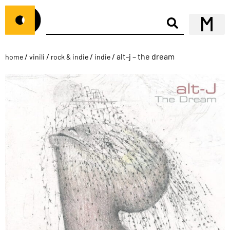
/
/
/
/ alt-j – the dream
home
vinili
rock & indie
indie