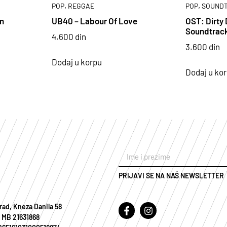
,
,
POP
REGGAE
POP
SOUND
in
UB40 – Labour Of Love
OST: Dirty 
Soundtrac
4.600
din
3.600
din
Dodaj u korpu
Dodaj u ko
PRIJAVI SE NA NAŠ NEWSLETTER
rad, Kneza Danila 58
 MB 21631868