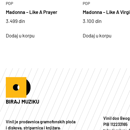
POP
POP
Madonna – Like A Prayer
Madonna – Like A Virg
3.499
din
3.100
din
Dodaj u korpu
Dodaj u korpu
BIRAJ MUZIKU
Vinil doo Beog
Vinil je prodavnica gramofonskih ploča
PIB 112233165
i diskova, striparnica i knjižara.