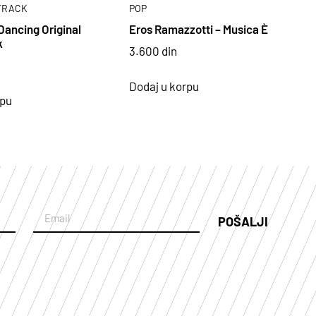
TRACK
POP
Dancing Original
Eros Ramazzotti – Musica È
k
3.600
din
Dodaj u korpu
rpu
POŠALJI