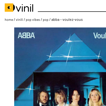
/
/
/
/ abba – voulez-vous
home
vinili
pop vibes
pop