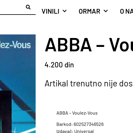
VINILI
ORMAR
O N
ABBA – Vo
4.200
din
Artikal trenutno nije do
ABBA – Voulez-Vous
Barkod: 602527346526
Izdavač: Universal