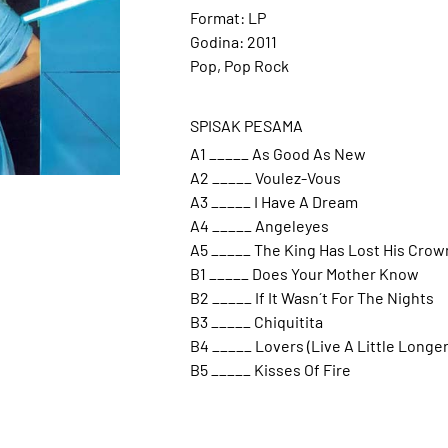
Format: LP
Godina: 2011
Pop, Pop Rock
SPISAK PESAMA
A1 _____ As Good As New
A2 _____ Voulez-Vous
A3 _____ I Have A Dream
A4 _____ Angeleyes
A5 _____ The King Has Lost His Crow
B1 _____ Does Your Mother Know
B2 _____ If It Wasn´t For The Nights
B3 _____ Chiquitita
B4 _____ Lovers (Live A Little Longer
B5 _____ Kisses Of Fire