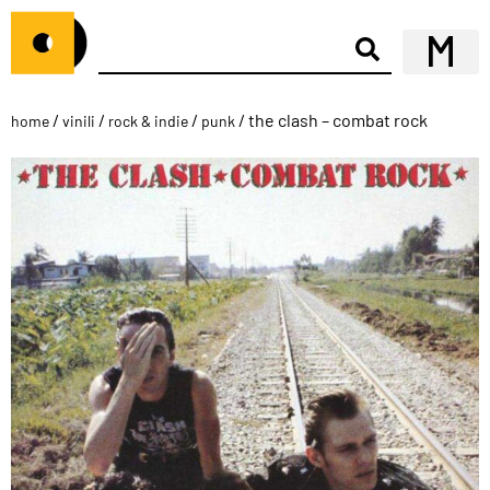
/
/
/
/ the clash – combat rock
home
vinili
rock & indie
punk