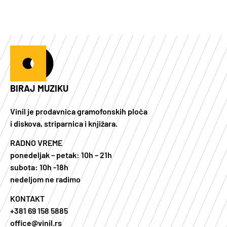
BIRAJ MUZIKU
Vinil je prodavnica gramofonskih ploča
i diskova, striparnica i knjižara.
RADNO VREME
ponedeljak – petak: 10h – 21h
subota: 10h -18h
nedeljom ne radimo
KONTAKT
+381 69 158 5885
office@vinil.rs