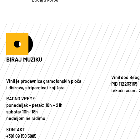
BIRAJ MUZIKU
Vinil doo Beog
Vinil je prodavnica gramofonskih ploča
PIB 112233165
i diskova, striparnica i knjižara.
tekući račun:
RADNO VREME
ponedeljak – petak: 10h – 21h
subota: 10h -18h
nedeljom ne radimo
KONTAKT
+381 69 158 5885