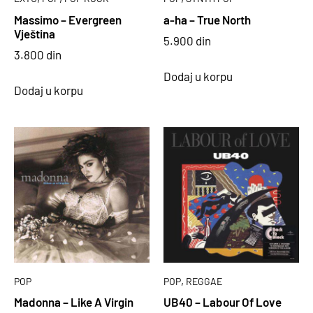
Massimo – Evergreen
a-ha – True North
Vještina
5.900
din
3.800
din
Dodaj u korpu
Dodaj u korpu
,
POP
POP
REGGAE
Madonna – Like A Virgin
UB40 – Labour Of Love