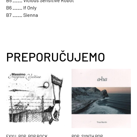
B5 ____ Vicious Sensitive Robot
B6 ____ If Only
B7 ____ Sienna
PREPORUČUJEMO
,
,
,
EXYU
POP
POP ROCK
POP
SYNTH POP